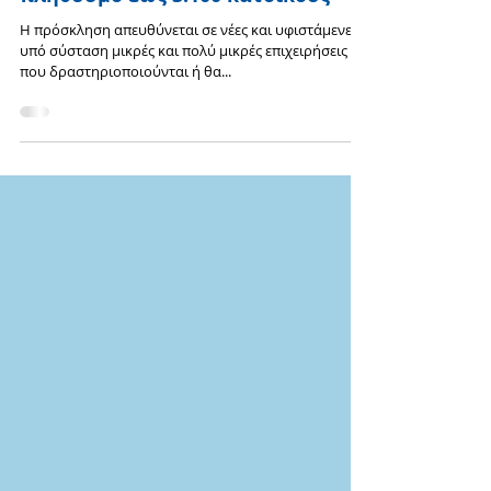
Νέων & Υφιστάμενων
Επιχειρήσεων στα νησιά με
πληθυσμό έως 3.100 κατοίκους
Η πρόσκληση απευθύνεται σε νέες και υφιστάμενες
υπό σύσταση μικρές και πολύ μικρές επιχειρήσεις
που δραστηριοποιούνται ή θα...