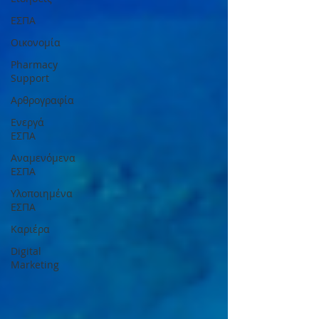
ΕΣΠΑ
Οικονομία
Pharmacy
Support
Αρθρογραφία
Ενεργά
ΕΣΠΑ
Αναμενόμενα
ΕΣΠΑ
Υλοποιημένα
ΕΣΠΑ
Καριέρα
Digital
Marketing