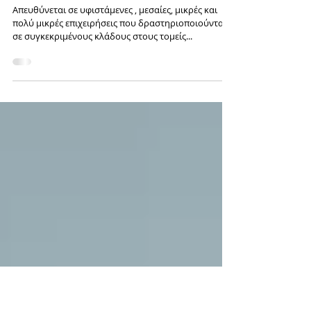
Δράση "Κλειδί προόδου" για
Καινοτομία, Εξωστρέφεια και
Βιώσιμη Ανάπτυξη στην
Περιφέρεια Κεντρικής Μακεδονίας
Απευθύνεται σε υφιστάμενες , μεσαίες, μικρές και
πολύ μικρές επιχειρήσεις που δραστηριοποιούνται
σε συγκεκριμένους κλάδους στους τομείς...