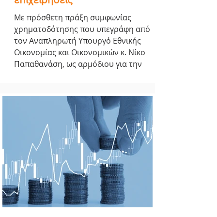
Με πρόσθετη πράξη συμφωνίας
χρηματοδότησης που υπεγράφη από
τον Αναπληρωτή Υπουργό Εθνικής
Οικονομίας και Οικονομικών κ. Νίκο
Παπαθανάση, ως αρμόδιου για την
Ειδική Υπηρεσία Διαχείρισης
Προγράμματος «Ανταγωνιστικότητα
2021-2027», το Ταμείο
Επιχειρηματικότητας ΙΙΙ (ΤΕΠΙΧ ΙΙΙ) της
Ελληνικής Αναπτυξιακής Τράπεζας (ΕΑΤ)
ενισχύεται με πρόσθετους πόρους που
προέρχονται από την
επαναχρησιμοποίηση κονδυλίων των
Χρηματοδοτικών Μέσων της
Προγραμματικής Περιόδου ΕΠΑνΕΚ/
ΕΣΠΑ 2014-2020. Σ