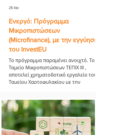
26 Ιαν
Ενεργό: Πρόγραμμα
Μικροπιστώσεων
(Microfinance), με την εγγύηση
του InvestEU
Το πρόγραμμα παραμένει ανοιχτό. Το
Ταμείο Μικροπιστώσεων ΤΕΠΙΧ ΙΙΙ ,
αποτελεί χρηματοδοτικό εργαλείο του
Ταμείου Χαρτοφυλακίου με την
επωνυμία «Ταμείο Επιχειρηματικότητας
ΙΙΙ», τα κεφάλαια του οποίου
συγχρηματοδοτούνται από το
Ευρωπαϊκό Κοινωνικό Ταμείο+ (ΕΚΤ+)
μέσω του Προγράμματος
«Ανταγωνιστικότητα» ΕΣΠΑ 2021-2027.
ΜΟΡΦΕΣ ΧΡΗΜΑΤΟΔΟΤΗΣΗΣ Δάνεια