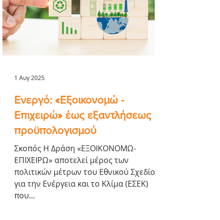
Ενίσχυσης Ρευστότητας Δάνειο
Επενδυτικού σκοπού Το δάνειο μπορεί
να κυμαίνεται από €3.000 έως και
€25.000 . ΔΙΚΑΙΟΥΧΟΙ Για το Υπο
1 Αυγ 2025
Ενεργό: «Εξοικονομώ -
Επιχειρώ» έως εξαντλήσεως
προϋπολογισμού
Σκοπός Η Δράση «ΕΞΟΙΚΟΝΟΜΩ-
ΕΠΙΧΕΙΡΩ» αποτελεί μέρος των
πολιτικών μέτρων του Εθνικού Σχεδίου
για την Ενέργεια και το Κλίμα (ΕΣΕΚ)
που...