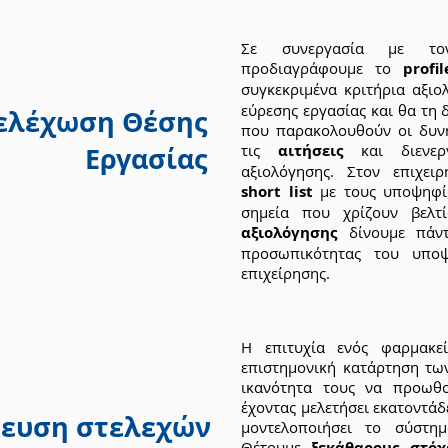
Σε συνεργασία με τον
προδιαγράφουμε το
prof
συγκεκριμένα κριτήρια αξιο
εύρεσης εργασίας και θα τη
ελέχωση Θέσης
που παρακολουθούν οι δυνη
Εργασίας
τις
αιτήσεις
και διενερ
αξιολόγησης. Στον επιχει
short list
με τους υποψηφίο
σημεία που χρίζουν βελτί
αξιολόγησης
δίνουμε πάντ
προσωπικότητας του υποψ
επιχείρησης.
Η επιτυχία ενός φαρμακε
επιστημονική κατάρτηση τω
ικανότητα τους να προωθο
έχοντας μελετήσει εκατοντάδ
δευση στελεχών
μοντελοποιήσει το σύστημ
Θέτουμε
ξεκάθαρους στόχ