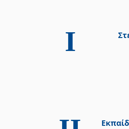
Ι
Στ
ΙΙ
Εκπαί