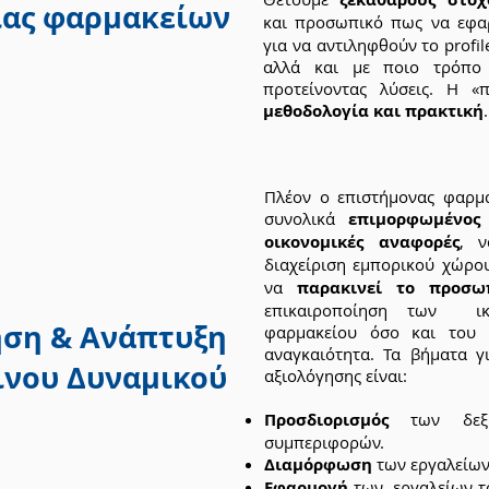
ίας φαρμακείων
και προσωπικό πως να εφ
για να αντιληφθούν το profil
αλλά και με ποιο τρόπο 
προτείνοντας λύσεις. Η «
μεθοδολογία και πρακτική
.
Πλέον ο επιστήμονας φαρμα
συνολικά
επιμορφωμένος
οικονομικές αναφορές
, 
διαχείριση εμπορικού χώρο
να
παρακινεί το προσω
επικαιροποίηση των ικ
ηση & Ανάπτυξη
φαρμακείου όσο και του 
αναγκαιότητα. Τα βήματα γ
νου Δυναμικού
αξιολόγησης είναι:
Προσδιορισμός
των δεξι
συμπεριφορών.
Διαμόρφωση
των εργαλείων
Εφαρμογή
των εργαλείων τό