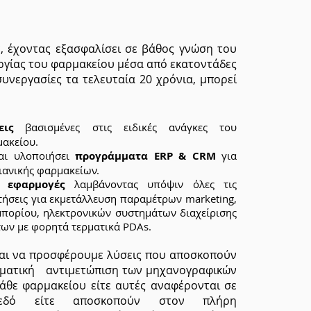
, έχοντας εξασφαλίσει σε βάθος γνώση του
ργίας του φαρμακείου μέσα από εκατοντάδες
συνεργασίες τα τελευταία 20 χρόνια, μπορεί
εις
βασισμένες στις ειδικές ανάγκες του
ακείου.
και υλοποιήσει
προγράμματα ERP & CRM
για
λιανικής φαρμακείων.
ει
εφαρμογές
λαμβάνοντας υπόψιν όλες τις
τήσεις για εκμετάλλευση παραμέτρων marketing,
μπορίου, ηλεκτρονικών συστημάτων διαχείρισης
των με φορητά τερματικά PDAs.
ναι να προσφέρουμε λύσεις που αποσκοπούν
σματική αντιμετώπιση των μηχανογραφικών
άθε φαρμακείου είτε αυτές αναφέρονται σε
πεδό είτε αποσκοπούν στον πλήρη