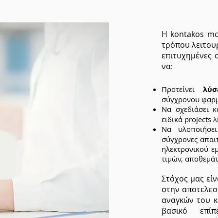
Η kontakos mc
τρόπου λειτου
επιτυχημένες 
να:
Προτείνει
λύσ
σύγχρονου φαρμ
Να σχεδιάσει 
ειδικά projects 
Να υλοποιήσ
σύγχρονες απαι
ηλεκτρονικού ε
τιμών, αποθεμά
Στόχος μας εί
στην αποτελε
αναγκών του κ
βασικό επί