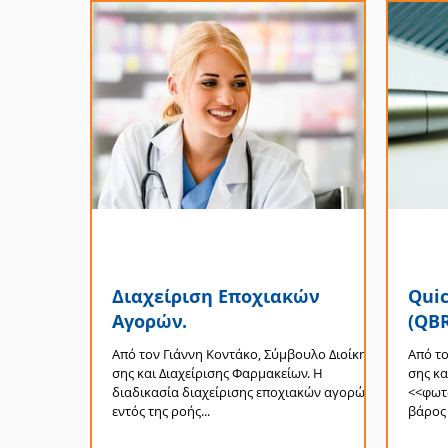
Διαχείριση Εποχιακών
Quic
Αγορών.
(QB
Από τον Γιάννη Κοντάκο, Σύμ­βουλο Διοί­κη­
Από το
σης και Δια­χεί­ρι­σης Φαρμακείων. Η
σης κα
διαδικασία διαχείρισης εποχιακών αγορών
<<φωτο
εντός της ροής...
βάρος 