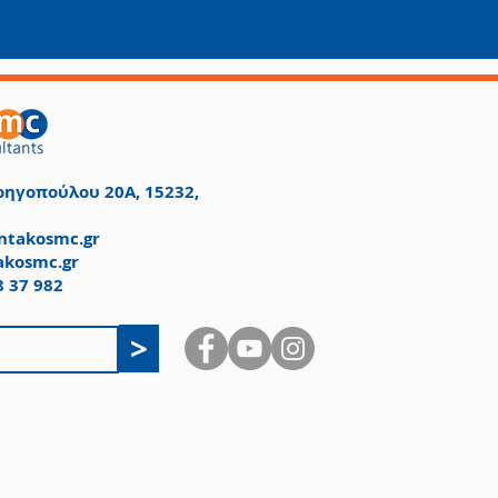
ηγοπούλου 20Α, 15232,
takosmc.gr
akosmc.gr
8 37 982
>