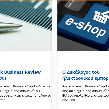
k Business Review
Ο Δεκάλογος του
R®)
ηλεκτρονικού εμπορ
ν Γιάννη Κοντάκο, Σύμ­βουλο Διοί­κη­
Από τον Γιάννη Κοντάκο, Σύμ­βου
ι Δια­χεί­ρι­σης Φαρμακείων. Η
σης και Δια­χεί­ρι­σης Φαρμακείω
γραφία>> της επιχείρησης. Υπό το
Ελλάδα υπολογίζεται ότι λειτ
της...
από 7.000...