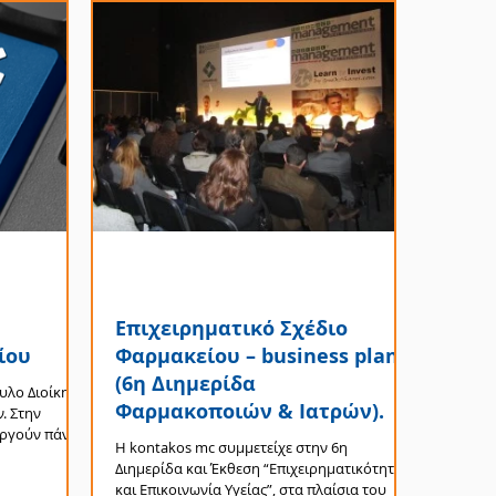
Επιχειρηματικό Σχέδιο
ίου
Φαρμακείου – business plan
(6η Διημερίδα
λο Διοί­κη­
Φαρμακοποιών & Ιατρών).
ν. Στην
ουργούν πάνω
Η kontakos mc συμμετείχε στην 6η
Διημερίδα και Έκθεση “Επιχειρηματικότητα
και Επικοινωνία Υγείας”, στα πλαίσια του