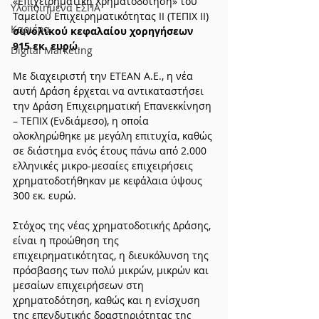
«Επιχειρηματική Χρηματοδότηση» του 
Υλοποιημένα ΕΣΠΑ
Ταμείου Επιχειρηματικότητας ΙΙ (ΤΕΠΙΧ ΙΙ) 
Καριέρα
συνολικού κεφαλαίου χορηγήσεων 
915 εκ. ευρώ
.
Digital Marketing
Με διαχειριστή την ΕΤΕΑΝ Α.Ε., η νέα 
αυτή Δράση έρχεται να αντικαταστήσει 
την Δράση Επιχειρηματική Επανεκκίνηση 
– ΤΕΠΙΧ (Ενδιάμεσο), η οποία 
ολοκληρώθηκε με μεγάλη επιτυχία, καθώς 
σε διάστημα ενός έτους πάνω από 2.000 
ελληνικές μικρο-μεσαίες επιχειρήσεις 
χρηματοδοτήθηκαν με κεφάλαια ύψους 
300 εκ. ευρώ.
Στόχος της νέας χρηματοδοτικής Δράσης, 
είναι η προώθηση της 
επιχειρηματικότητας, η διευκόλυνση της 
πρόσβασης των πολύ μικρών, μικρών και 
μεσαίων επιχειρήσεων στη 
χρηματοδότηση, καθώς και η ενίσχυση 
της επενδυτικής δραστηριότητας της 