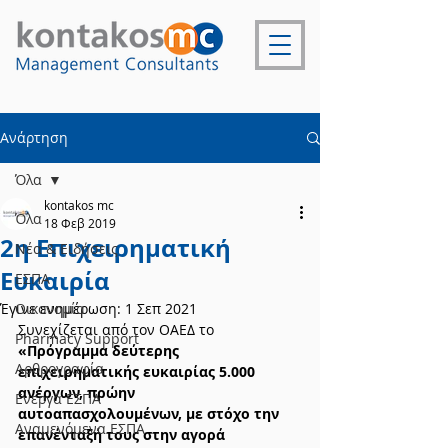
Ανάρτηση
Όλα
kontakos mc
Όλα
18 Φεβ 2019
2η Επιχειρηματική
Νέα & Ειδήσεις
Ευκαιρία
ΕΣΠΑ
Έγινε ενημέρωση:
Οικονομία
1 Σεπ 2021
Συνεχίζεται από τον ΟΑΕΔ το 
Pharmacy Support
«Πρόγραμμα δεύτερης 
Αρθρογραφία
επιχειρηματικής ευκαιρίας 5.000 
ανέργων, πρώην 
Ενεργά ΕΣΠΑ
αυτοαπασχολουμένων, με στόχο την 
Αναμενόμενα ΕΣΠΑ
επανένταξή τους στην αγορά 