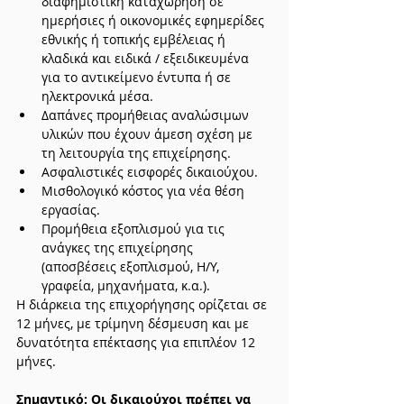
διαφηµιστική καταχώρηση σε 
ηµερήσιες ή οικονοµικές εφηµερίδες 
εθνικής ή τοπικής εµβέλειας ή 
κλαδικά και ειδικά / εξειδικευµένα 
για το αντικείµενο έντυπα ή σε 
ηλεκτρονικά µέσα.
Δαπάνες προµήθειας αναλώσιµων 
υλικών που έχουν άµεση σχέση µε 
τη λειτουργία της επιχείρησης.
Ασφαλιστικές εισφορές δικαιούχου.
Μισθολογικό κόστος για νέα θέση 
εργασίας.
Προμήθεια εξοπλισμού για τις 
ανάγκες της επιχείρησης 
(αποσβέσεις εξοπλισμού, Η/Υ, 
γραφεία, μηχανήματα, κ.α.).
Η διάρκεια της επιχορήγησης ορίζεται σε 
12 μήνες, με τρίμηνη δέσμευση και με 
δυνατότητα επέκτασης για επιπλέον 12 
μήνες.
Σημαντικό: Οι δικαιούχοι πρέπει να 