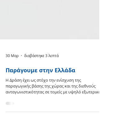
30 Μαρ
διαβάστηκε 3 λεπτά
Παράγουμε στην Ελλάδα
Η Δράση έχει ως στόχο την ενίσχυση της
παραγωγικής βάσης της χώρας και της διεθνούς
ανταγωνιστικότητας σε τομείς με υψηλό εξωτερικό
προσανατολισμό μέσω της ενδυνάμωσης
επιλεγμένων παραγωγικών κλάδων. Πρόκειται για
μια στοχευμένη παρέμβαση, η οποία αποσκοπεί