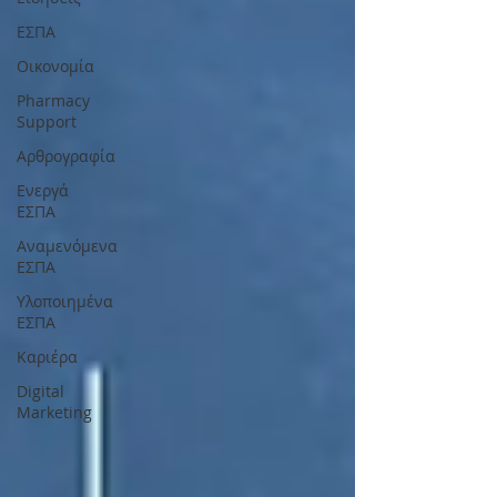
ΕΣΠΑ
Οικονομία
Pharmacy
Support
Αρθρογραφία
Ενεργά
ΕΣΠΑ
Αναμενόμενα
ΕΣΠΑ
Υλοποιημένα
ΕΣΠΑ
Καριέρα
Digital
Marketing