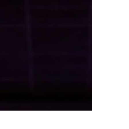
περιβάλλον , • την αποδοτική χρήση πόρων και
ενέργειας , • τη μείωση του περιβαλλοντικού και
ενεργειακού αποτυπώματος της παραγωγής, και •
την προώθηση της πράσινης και βιώσιμης
ανάπτυξης των επιχειρήσεων. Η Δράση επιδιώκει να
διευκολύνει τις επιχειρήσεις στην εφαρμογή
τεχνολογιών και πρακτικών που συμβάλλουν στη