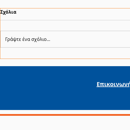
Σχόλια
Γράψτε ένα σχόλιο...
16η Health Expo Athens:
ΝΕΟ: «Ελλε
Παρακολουθήστε την
διαχειρισ
ομιλία του κ. Γ. Κοντάκου,
τα αποθέμ
στις 16 Φεβρουαρίου
Γ. Κοντάκο
Επικοινων
2025!