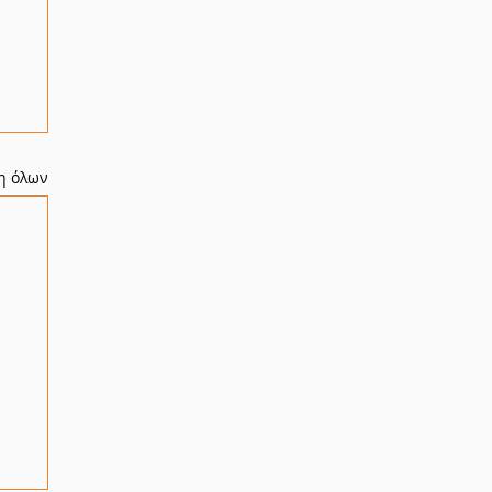
η όλων