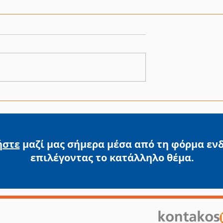
ίψεις: Πώς να
Online Workshop "Next
τούμε καλύτερα
Gen Pharmacy":
ατα», γράφει ο
Ανακαλύψτε το μέλλον
ς
του φαρμακείου σας!
ήστε
μαζί μας σήμερα μέσα από τη φόρμα εν
επιλέγοντας
το κατάλληλο θέμα.