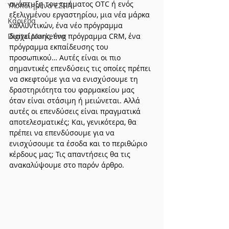
ανάπτυξη του τμήματος OTC ή ενός 
Υλοποιημένα ΕΣΠΑ
εξελιγμένου εργαστηρίου, μια νέα μάρκα 
Καριέρα
καλλυντικών, ένα νέο πρόγραμμα 
Digital Marketing
διαχείρισης, ένα πρόγραμμα CRM, ένα 
πρόγραμμα εκπαίδευσης του 
προσωπικού… Αυτές είναι οι πιο 
σημαντικές επενδύσεις τις οποίες πρέπει 
να σκεφτούμε για να ενισχύσουμε τη 
δραστηριότητα του φαρμακείου μας 
όταν είναι στάσιμη ή μειώνεται. Αλλά 
αυτές οι επενδύσεις είναι πραγματικά 
αποτελεσματικές; Και, γενικότερα, θα 
πρέπει να επενδύσουμε για να 
ενισχύσουμε τα έσοδα και το περιθώριο 
κέρδους μας; Τις απαντήσεις θα τις 
ανακαλύψουμε στο παρόν άρθρο.