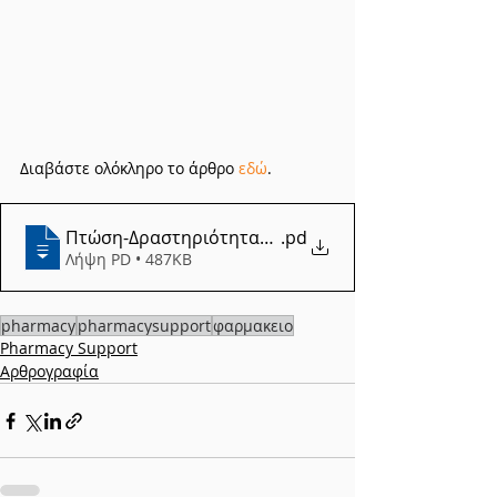
Διαβάστε ολόκληρο το άρθρο 
εδώ
.
Πτώση-Δραστηριότητας_Γιάννης-Κοντάκος
.pd
Λήψη PD • 487KB
pharmacy
pharmacysupport
φαρμακειο
Pharmacy Support
Αρθρογραφία