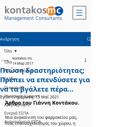
Ανάρτηση
Όλα
kontakos mc
Όλα
14 Μαρ 2017
Πτώση δραστηριότητας;
Νέα & Ειδήσεις
Πρέπει να επενδύσετε για
ΕΣΠΑ
να τα βγάλετε πέρα…
Οικονομία
Pharmacy Support
Έγινε ενημέρωση:
13 Μαΐ 2021
Άρθρο του Γιάννη Κοντάκου.
Αρθρογραφία
Ενεργά ΕΣΠΑ
Μια ανακαίνιση του φαρμακείου μας, 
Αναμενόμενα ΕΣΠΑ
ένας επανασχεδιασμός του χώρου, η 