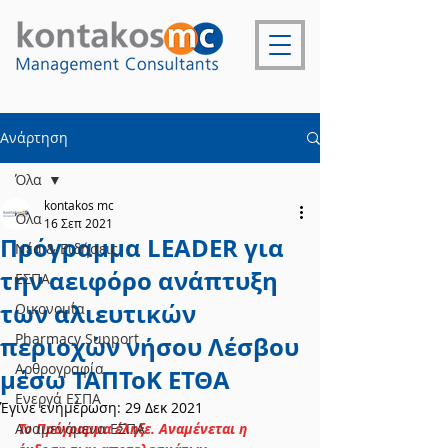
Ανάρτηση
Όλα
kontakos mc
Όλα
16 Σεπ 2021
Πρόγραμμα LEADER για
Νέα & Ειδήσεις
την αειφόρο ανάπτυξη
ΕΣΠΑ
των αλιευτικών
Οικονομία
Pharmacy Support
περιοχών νήσου Λέσβου
Αρθρογραφία
μέσω ΤΑΠΤοΚ ΕΤΘΑ
Ενεργά ΕΣΠΑ
Έγινε ενημέρωση:
29 Δεκ 2021
Αναμενόμενα ΕΣΠΑ
Το Πρόγραμμα έληξε. Αναμένεται η 