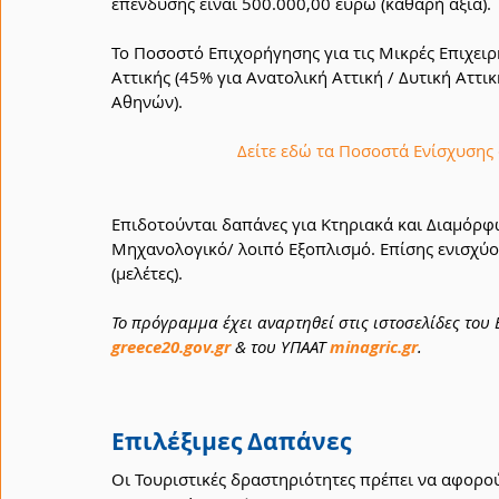
επένδυσης είναι 500.000,00 ευρώ (καθαρή αξία). 
Το Ποσοστό Επιχορήγησης για τις Μικρές Επιχειρή
Αττικής (45% για Ανατολική Αττική / Δυτική Αττικ
Αθηνών). 
Δείτε εδώ τα Ποσοστά Ενίσχυσης
Επιδοτούνται δαπάνες για Κτηριακά και Διαμόρ
Μηχανολογικό/ λοιπό Εξοπλισμό. Επίσης ενισχύο
(μελέτες).
Το πρόγραμμα έχει αναρτηθεί στις ιστοσελίδες του 
greece20.gov.gr
& του ΥΠΑΑΤ 
minagric.gr
.
Επιλέξιμες Δαπάνες
Οι Τουριστικές δραστηριότητες πρέπει να αφορο