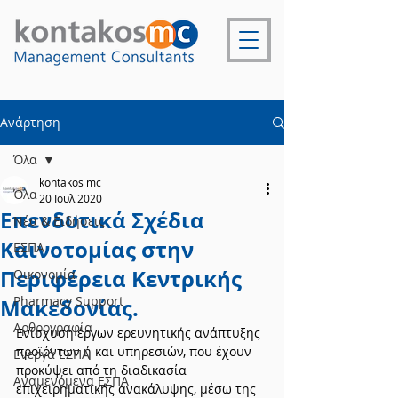
Ανάρτηση
Όλα
kontakos mc
Όλα
20 Ιουλ 2020
Επενδυτικά Σχέδια
Νέα & Ειδήσεις
Καινοτομίας στην
ΕΣΠΑ
Περιφέρεια Κεντρικής
Οικονομία
Pharmacy Support
Μακεδονίας.
Αρθρογραφία
Ενίσχυση έργων ερευνητικής ανάπτυξης 
προϊόντων ή και υπηρεσιών, που έχουν 
Ενεργά ΕΣΠΑ
προκύψει από τη διαδικασία 
Αναμενόμενα ΕΣΠΑ
επιχειρηματικής ανακάλυψης, μέσω της 