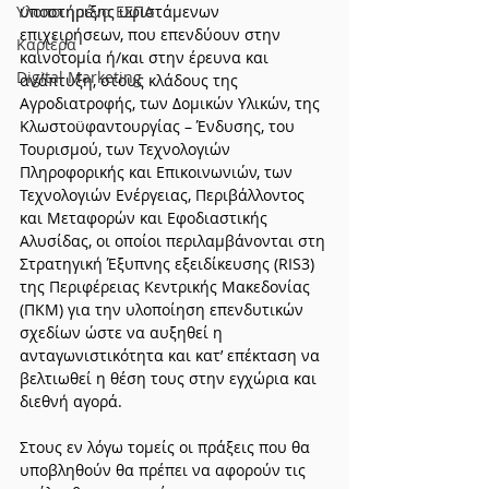
Υλοποιημένα ΕΣΠΑ
υποστήριξης υφιστάμενων 
επιχειρήσεων, που επενδύουν στην 
Καριέρα
καινοτομία ή/και στην έρευνα και 
Digital Marketing
ανάπτυξη, στους κλάδους της  
Αγροδιατροφής, των Δομικών Υλικών, της 
Κλωστοϋφαντουργίας – Ένδυσης, του 
Τουρισμού, των Τεχνολογιών 
Πληροφορικής και Επικοινωνιών, των 
Τεχνολογιών Ενέργειας, Περιβάλλοντος 
και Μεταφορών και Εφοδιαστικής 
Αλυσίδας, οι οποίοι περιλαμβάνονται στη 
Στρατηγική Έξυπνης εξειδίκευσης (RIS3) 
της Περιφέρειας Κεντρικής Μακεδονίας 
(ΠΚΜ) για την υλοποίηση επενδυτικών 
σχεδίων ώστε να αυξηθεί η 
ανταγωνιστικότητα και κατ’ επέκταση να 
βελτιωθεί η θέση τους στην εγχώρια και 
διεθνή αγορά.
Στους εν λόγω τομείς οι πράξεις που θα 
υποβληθούν θα πρέπει να αφορούν τις 