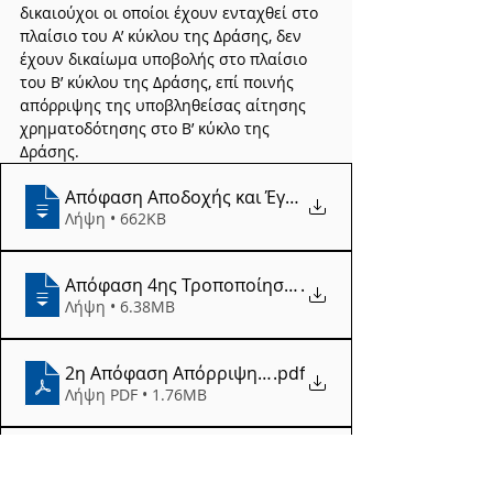
δικαιούχοι οι οποίοι έχουν ενταχθεί στο 
πλαίσιο του Α’ κύκλου της Δράσης, δεν 
έχουν δικαίωμα υποβολής στο πλαίσιο 
του Β’ κύκλου της Δράσης, επί ποινής 
απόρριψης της υποβληθείσας αίτησης 
χρηματοδότησης στο Β’ κύκλο της 
Δράσης.
Απόφαση Αποδοχής και Έγκρισης των 11-10
Λήψη • 662KB
Απόφαση 4ης Τροποποίησης της Προκήρυξης,
.
Λήψη • 6.38MB
2η Απόφαση Απόρριψης (26.01.2021)
.pdf
Λήψη PDF • 1.76MB
Απόφαση Αποδοχής και Έγκρισης των Πρακτι
.
Λήψη • 671KB