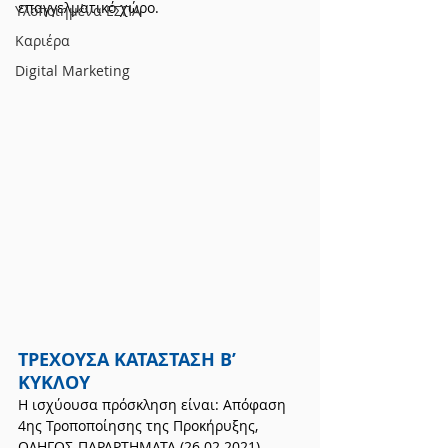
επαγγελματικό χώρο.
Υλοποιημένα ΕΣΠΑ
Καριέρα
Digital Marketing
ΤΡΕΧΟΥΣΑ ΚΑΤΑΣΤΑΣΗ Β’ 
ΚΥΚΛΟΥ
Η ισχύουσα πρόσκληση είναι: Απόφαση 
4ης Τροποποίησης της Προκήρυξης, 
ΟΔΗΓΟΣ-ΠΑΡΑΡΤΗΜΑΤΑ (26.02.2021)