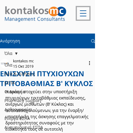
Ανάρτηση
Όλα
kontakos mc
Όλα
15 Οκτ 2019
ΕΝΙΣΧΥΣΗ ΠΤΥΧΙΟΥΧΩΝ
Νέα & Ειδήσεις
ΤΡΙΤΟΒΑΘΜΙΑΣ Β' ΚΥΚΛΟΣ
ΕΣΠΑ
Οικονομία
Η Δράση στοχεύει στην υποστήριξη 
πτυχιούχων τριτοβάθμιας εκπαίδευσης, 
Pharmacy Support
ανέργων, μισθωτών (Β’ Κύκλος) και 
Αρθρογραφία
αυτοαπασχολούμενων, για την έναρξη/
υποστήριξη της άσκησης επαγγελματικής 
Ενεργά ΕΣΠΑ
δραστηριότητας συναφούς με την 
Αναμενόμενα ΕΣΠΑ
ειδικότητά τους σε αυτοτελή 