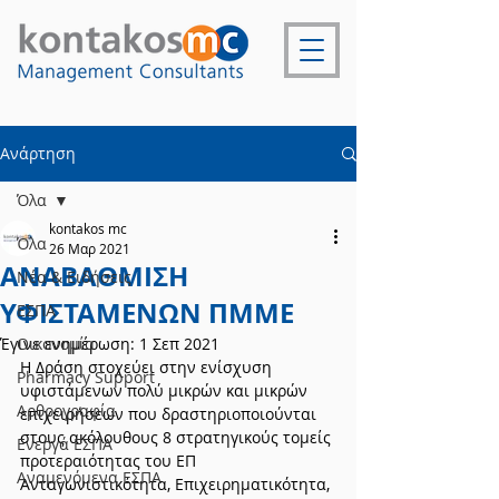
Ανάρτηση
Όλα
kontakos mc
Όλα
26 Μαρ 2021
ΑΝΑΒΑΘΜΙΣΗ
Νέα & Ειδήσεις
ΥΦΙΣΤΑΜΕΝΩΝ ΠΜΜΕ
ΕΣΠΑ
Έγινε ενημέρωση:
Οικονομία
1 Σεπ 2021
Η Δράση στοχεύει στην ενίσχυση 
Pharmacy Support
υφιστάμενων πολύ μικρών και μικρών 
Αρθρογραφία
επιχειρήσεων που δραστηριοποιούνται 
στους ακόλουθους 8 στρατηγικούς τομείς 
Ενεργά ΕΣΠΑ
προτεραιότητας του ΕΠ 
Αναμενόμενα ΕΣΠΑ
Ανταγωνιστικότητα, Επιχειρηματικότητα, 