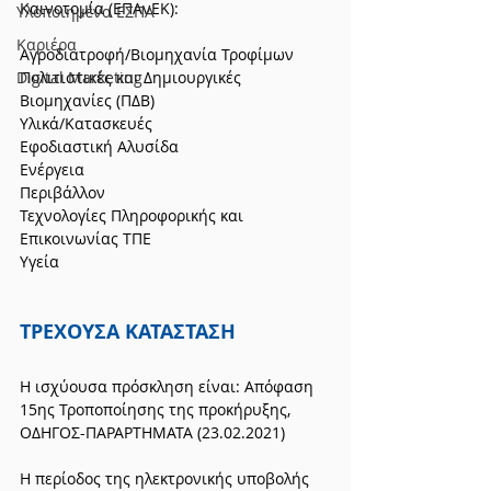
Καινοτομία (ΕΠΑνΕΚ):
Υλοποιημένα ΕΣΠΑ
Καριέρα
Αγροδιατροφή/Βιομηχανία Τροφίμων
Digital Marketing
Πολιτιστικές και Δημιουργικές 
Βιομηχανίες (ΠΔΒ)
Υλικά/Κατασκευές
Εφοδιαστική Αλυσίδα
Ενέργεια
Περιβάλλον
Τεχνολογίες Πληροφορικής και 
Επικοινωνίας ΤΠΕ
Υγεία
ΤΡΕΧΟΥΣΑ ΚΑΤΑΣΤΑΣΗ
Η ισχύουσα πρόσκληση είναι: Απόφαση 
15ης Τροποποίησης της προκήρυξης, 
ΟΔΗΓΟΣ-ΠΑΡΑΡΤΗΜΑΤΑ (23.02.2021)
Η περίοδος της ηλεκτρονικής υποβολής 