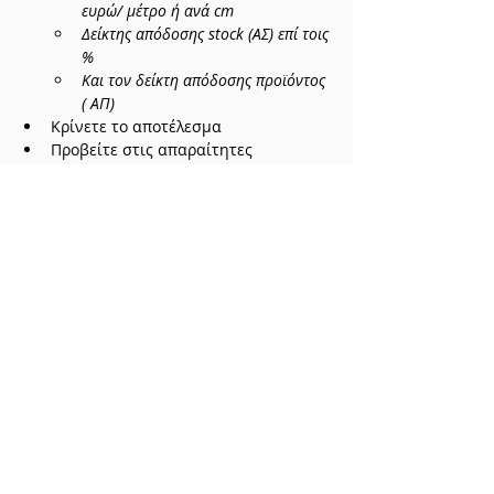
ευρώ/ μέτρο ή ανά cm
Δείκτης απόδοσης stock (AΣ) επί τοις 
%
Και τον δείκτη απόδοσης προϊόντος 
( ΑΠ)
Κρίνετε το αποτέλεσμα
Προβείτε στις απαραίτητες 
διορθωτικές ενέργειες
ΣΥΜΒΟΥΛΗ:
Επιλέξτε ένα πρόγραμμα 
μηχανοργάνωσης που να μπορεί εύκολα 
να σας αποδίδει τα  ανωτέρω 
απαραίτητα στοιχεία εύκολα.
Αν το πρόγραμμα δεν μπορεί να 
υποστηρίξει την παραπάνω διαδικασία 
έχετε δυο επιλογές:
Α) Αντί για προϊόν μετρήστε την 
υποκατηγορία.