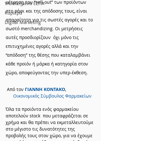
μέτρηση του “sell-out” των προϊόντων 
Υλοποιημένα ΕΣΠΑ
στο ράφι και της απόδοσης τους, είναι 
Καριέρα
απαραίτητη για τις σωστές αγορές και το 
Digital Marketing
σωστό merchandizing. Οι μετρήσεις 
αυτές προσδιορίζουν  όχι μόνο τις 
επιτυχημένες αγορές αλλά και την 
“απόδοση” της θέσης που καταλαμβάνει 
κάθε προϊόν ή μάρκα ή κατηγορία στον 
χώρο, αποφεύγοντας την υπερ-έκθεση.
 Από τον 
ΓΙΑΝΝΗ ΚΟΝΤΑΚΟ
,
      Οικονομικός Σύμβουλος Φαρμακείων
Όλα τα προϊόντα ενός φαρμακείου 
αποτελούν stock  που μεταφράζεται σε 
χρήμα και θα πρέπει να εκμεταλλευτούμε 
στο μέγιστο τις δυνατότητες της 
προβολής τους στον χώρο, για να έχουμε 