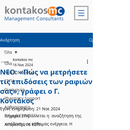
Ανάρτηση
Όλα
kontakos mc
Όλα
16 Νοε 2024
NEO: «Πώς να μετρήσετε
Νέα & Ειδήσεις
τις επιδόσεις των ραφιών
ΕΣΠΑ
σας», γράφει ο Γ.
Οικονομία
Pharmacy Support
Κοντάκος
Αρθρογραφία
Έγινε ενημέρωση:
21 Νοε 2024
Ενεργά ΕΣΠΑ
Σήμερα  επιβάλλεται η  αναζήτηση της 
απόδοσης σε κάθε μας ενέργεια. H 
Αναμενόμενα ΕΣΠΑ