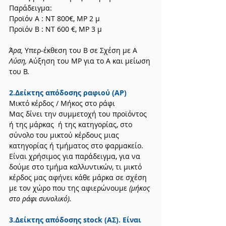
Παράδειγμα:
Προϊόν Α : ΝΤ 800€, ΜΡ 2 μ
Προϊόν Β : ΝΤ 600 €, ΜΡ 3 μ
Άρα,
 Υπερ-έκθεση του Β σε Σχέση με Α
Λύση,
 Αύξηση του ΜΡ για το Α και μείωση 
του Β.
2.Δείκτης απόδοσης ραφιού (ΑΡ)
Μικτό κέρδος / Μήκος στο ράφι
Μας δίνει την συμμετοχή του προϊόντος 
ή της μάρκας  ή της κατηγορίας, στο 
σύνολο του μικτού κέρδους μιας 
κατηγορίας ή τμήματος στο φαρμακείο.
Είναι χρήσιμος για παράδειγμα, για να 
δούμε στο τμήμα καλλυντικών, τι μικτό 
κέρδος μας αφήνει κάθε μάρκα σε σχέση 
με τον χώρο που της αφιερώνουμε 
(μήκος 
στο ράφι συνολικό).
3.Δείκτης απόδοσης stock (AΣ). Είναι 