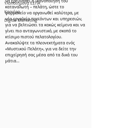
να ερευνηθεί η ικανοποίηση του 
Υλοποιημένα ΕΣΠΑ
καταναλωτή – πελάτη, ώστε το 
Καριέρα
φαρμακείο να οργανωθεί καλύτερα, με 
νέα εργαλεία προϊόντων και υπηρεσιών, 
Digital Marketing
για να βελτιώσει τα κακώς κείμενα και να 
γίνει πιο ανταγωνιστικό, με σκοπό το 
κτίσιμο πιστού πελατολογίου. 
Ανακαλύψτε τα πλεονεκτήματα ενός 
«Μυστικού Πελάτη», για να δείτε την 
επιχείρησή σας μέσα από τα δικά του 
μάτια…