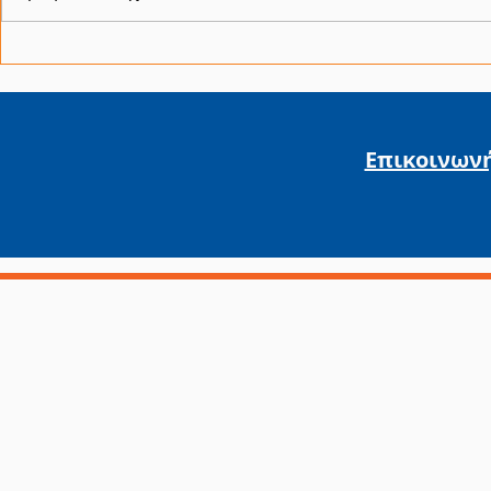
«Ξεκινώ Επιχειρηματικά»
Εκσυγχρον
για την ενίσχυση της
Επιχειρημ
αυτοαπασχόλησης
Δυτικής Ε
πτυχιούχων
Επικοινων