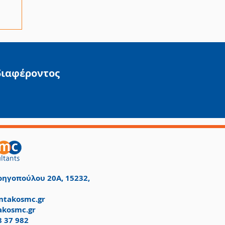
α
διαφέροντος
ηγοπούλου 20Α, 15232,
takosmc.gr
akosmc.gr
8 37 982