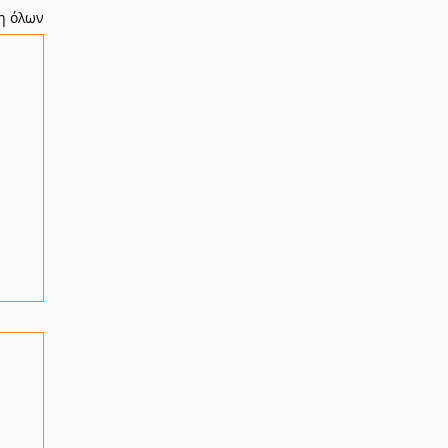
η όλων