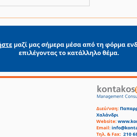
Παράγουμε στην Ελλάδ
ισμός Μικρής
ατικότητας
λλάδας
ήστε
μαζί μας σήμερα μέσα από τη φόρμα εν
επιλέγοντας
το κατάλληλο θέμα.
Διεύ/νση:
Παπαρρ
Χαλάνδρι
Website:
www.kon
Email:
info@kont
Τηλ. & Fax:
210 6