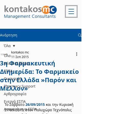
Ανάρτηση
Όλα
kontakos mc
Όλα
11 Σεπ 2015
3η Φαρμακευτική
Νέα & Ειδήσεις
Διημερίδα: Το Φαρμακείο
ΕΣΠΑ
στην Ελλάδα »Παρόν και
Οικονομία
Pharmacy Support
Μέλλον»
Αρθρογραφία
Ενεργά ΕΣΠΑ
Το Σάββατο 
26/09/2015
 και την Κυριακή 
Αναμενόμενα ΕΣΠΑ
27/09/2015, στον Πολυχώρο Τεχνόπολις 