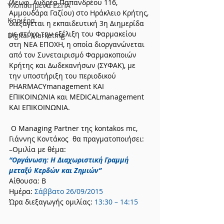
(Λεωφ. Ανδρέα Παπανδρέου 116, 
Υλοποιημένα ΕΣΠΑ
Αμμουδάρα Γαζίου) στο Ηράκλειο Κρήτης, 
Καριέρα
διε­ξά­γε­ται η εκπαιδευτική 3η Διη­με­ρίδα 
με στόχο την εξέλιξη του Φαρμακείου 
Digital Marketing
στη ΝΕΑ ΕΠΟΧΗ, η οποία διορ­γα­νώ­νε­ται 
από τον Συνεταιρισμό Φαρμακοποιών 
Κρήτης και Δωδεκανήσων (ΣΥΦΑΚ), με 
την υποστήριξη του περιοδικού 
PHARMACYmanagement ΚΑΙ 
ΕΠΙΚΟΙΝΩΝΙΑ και MEDICALmanagement 
ΚΑΙ ΕΠΙΚΟΙΝΩΝΙΑ.
 Ο Managing Partner της kontakos mc, 
Γιάν­νης Κοντά­κος  θα πραγματοποιήσει:
–Ομι­λία με θέμα:
‘‘Οργάνωση: Η Διαχωριστική Γραμμή 
μεταξύ Κερδών και Ζημιών’’
Αίθουσα: Β
Ημέρα: 
Σάβ­βατο 26/09/2015
Ώρα διε­ξα­γω­γής ομι­λίας: 
13:30 – 14:15