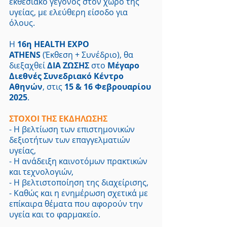
εκθεσιακό γεγονός στον χώρο της 
υγείας, με ελεύθερη είσοδο για 
όλους.
Η 
16η HEALTH EXPO 
ATHENS
 (Έκθεση + Συνέδριο), θα 
διεξαχθεί 
ΔΙΑ ΖΩΣΗΣ
 στο 
Μέγαρο 
Διεθνές Συνεδριακό Κέντρο 
Αθηνών
, στις 
15 & 16 Φεβρουαρίου 
2025
.
ΣΤΟΧΟΙ ΤΗΣ ΕΚΔΗΛΩΣΗΣ
- Η βελτίωση των επιστημονικών 
δεξιοτήτων των επαγγελματιών 
υγείας,
- Η ανάδειξη καινοτόμων πρακτικών 
και τεχνολογιών,
- Η βελτιστοποίηση της διαχείρισης,
- Καθώς και η ενημέρωση σχετικά με 
επίκαιρα θέματα που αφορούν την 
υγεία και το φαρμακείο.