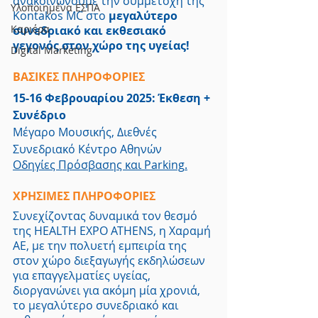
ανακοινώνουμε την συμμετοχή της 
Υλοποιημένα ΕΣΠΑ
Kontakos MC στο 
μεγαλύτερο 
Καριέρα
συνεδριακό και εκθεσιακό 
γεγονός στον χώρο της υγείας!
Digital Marketing
ΒΑΣΙΚΕΣ ΠΛΗΡΟΦΟΡΙΕΣ
15-16 Φεβρουαρίου 2025: Έκθεση + 
Συνέδριο
Μέγαρο Μουσικής, Διεθνές 
Συνεδριακό Κέντρο Αθηνών
Οδηγίες Πρόσβασης και Parking
.
ΧΡΗΣΙΜΕΣ ΠΛΗΡΟΦΟΡΙΕΣ
Συνεχίζοντας δυναμικά τον θεσμό 
της HEALTH EXPO ATHENS, η 
Χαραμή 
ΑΕ
, με την πολυετή εμπειρία της 
στον χώρο διεξαγωγής εκδηλώσεων 
για επαγγελματίες υγείας, 
διοργανώνει για ακόμη μία χρονιά, 
το μεγαλύτερο συνεδριακό και 