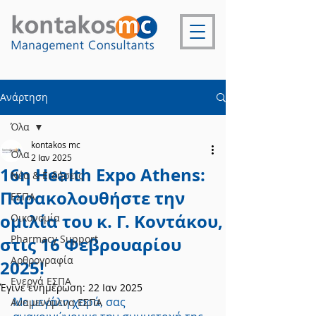
Ανάρτηση
Όλα
kontakos mc
Όλα
2 Ιαν 2025
16η Health Expo Athens:
Νέα & Ειδήσεις
Παρακολουθήστε την
ΕΣΠΑ
ομιλία του κ. Γ. Κοντάκου,
Οικονομία
Pharmacy Support
στις 16 Φεβρουαρίου
Αρθρογραφία
2025!
Ενεργά ΕΣΠΑ
Έγινε ενημέρωση:
22 Ιαν 2025
Με μεγάλη χαρά, σας 
Αναμενόμενα ΕΣΠΑ