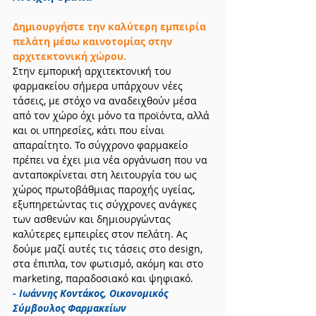
∆ημιουργήστε την καλύτερη εμπειρία 
πελάτη µέσω καινοτοµίας στην 
αρχιτεκτονική χώρου.
Στην εµπορική αρχιτεκτονική του 
φαρµακείου σήµερα υπάρχουν νέες 
τάσεις, µε στόχο να αναδειχθούν µέσα 
από τον χώρο όχι µόνο τα προϊόντα, αλλά 
και οι υπηρεσίες, κάτι που είναι 
απαραίτητο. Το σύγχρονο φαρµακείο 
πρέπει να έχει µια νέα οργάνωση που να 
ανταποκρίνεται στη λειτουργία του ως 
χώρος πρωτοβάθµιας παροχής υγείας, 
εξυπηρετώντας τις σύγχρονες ανάγκες 
των ασθενών και δηµιουργώντας 
καλύτερες εµπειρίες στον πελάτη. Ας 
δούµε µαζί αυτές τις τάσεις στο design, 
στα έπιπλα, τον φωτισµό, ακόµη και στο 
marketing, παραδοσιακό και ψηφιακό. 
- Ιωάννης Κοντάκος, Οικονοµικός 
Σύµβουλος Φαρµακείων