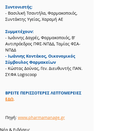
Συντονιστής: 
- Βασιλική Τσαντήλα, Φαρµακοποιός, 
Συντάκτης Υγείας, Χαραµή ΑΕ  
Συµµετέχουν: 
- Ιωάννης ∆αγρές, Φαρµακοποιός, Β’ 
Αντιπρόεδρος ΠΦΣ-ΝΠ∆∆, Ταµίας ΦΣΑ-
ΝΠ∆∆ 
- Ιωάννης Κοντάκος, Οικονοµικός 
Σύµβουλος Φαρµακείων 
- Κώστας ∆ούνας, Γεν. ∆ιευθυντής ΠΑΝ. 
ΣΥ.ΦΑ Logiscoop
ΒΡΕΙΤΕ ΠΕΡΙΣΣΟΤΕΡΕΣ ΛΕΠΤΟΜΕΡΕΙΕΣ
ΕΔΩ
.
Πηγή: 
www.pharmamanage.gr
Νέα & Ειδήσεις