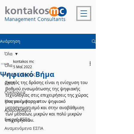
Ανάρτηση
Όλα
kontakos mc
Όλα
5 Μαΐ 2022
Ψηφιακό Βήμα
Νέα & Ειδήσεις
Σκοπός της δράσης είναι η ενίσχυση του 
ΕΣΠΑ
βαθμού ενσωμάτωσης της ψηφιακής 
Οικονομία
τεχνολογίας στις επιχειρήσεις της χώρας 
Pharmacy Support
μας με έμφαση στον ψηφιακό 
μετασχηματισμό και στην αναβάθμιση 
Αρθρογραφία
των μεσαίων, μικρών και πολύ μικρών 
Ενεργά ΕΣΠΑ
επιχειρήσεων.
Αναμενόμενα ΕΣΠΑ