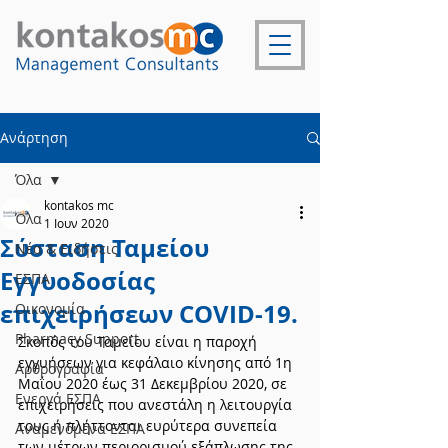
Ανάρτηση
Όλα
kontakos mc
Όλα
1 Ιουν 2020
Σύσταση Ταμείου
Νέα & Ειδήσεις
Εγγυοδοσίας
ΕΣΠΑ
επιχειρήσεων COVID-19.
Οικονομία
Pharmacy Support
Σκοπός του Ταμείου είναι η παροχή 
εγγυήσεων για κεφάλαιο κίνησης από 1η 
Αρθρογραφία
Μαΐου 2020 έως 31 Δεκεμβρίου 2020, σε 
Ενεργά ΕΣΠΑ
επιχειρήσεις που ανεστάλη η λειτουργία 
τους ή πλήττονται ευρύτερα συνεπεία 
Αναμενόμενα ΕΣΠΑ
των μέτρων περιορισμού εξάπλωσης της 