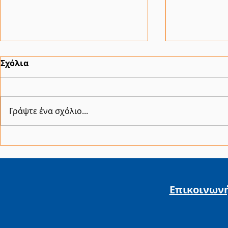
Σχόλια
Γράψτε ένα σχόλιο...
Ταμείο Εγγυοδοσίας ΤΕΠΙΧ
«Ξεκινώ Ε
ΙΙΙ 330 εκ. ευρώ για
για την εν
μικρομεσαίες
αυτοαπασ
επιχειρήσεις
πτυχιούχ
Επικοινων