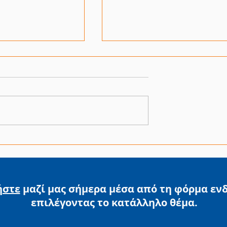
πιχειρηματικά»
Εκσυγχρονισμός Μικρή
ίσχυση της
Επιχειρηματικότητας
χόλησης
Δυτικής Ελλάδας
ων
ήστε
μαζί μας σήμερα μέσα από τη φόρμα εν
επιλέγοντας
το κατάλληλο θέμα.