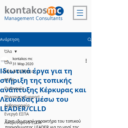
Ανάρτηση
Όλα
kontakos mc
Όλα
31 Μαρ 2020
Ιδιωτικά έργα για τη
Νέα & Ειδήσεις
στήριξη της τοπικής
ΕΣΠΑ
ανάπτυξης Κέρκυρας και
Οικονομία
Pharmacy Support
Λευκάδας μέσω του
Αρθρογραφία
LEADER/CLLD
Ενεργά ΕΣΠΑ
Έργα ιδιωτικού χαρακτήρα του τοπικού 
Αναμενόμενα ΕΣΠΑ
προγράμματος LEADER για το νησί της 