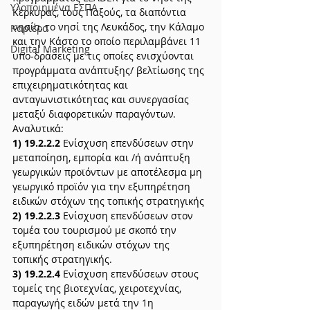
Υλοποιημένα ΕΣΠΑ
Κέρκυρας, τους Παξούς, τα διαπόντια 
νησία, το νησί της Λευκάδος, την Κάλαμο 
Καριέρα
και την Κάστο το οποίο περιλαμβάνει 11 
Digital Marketing
υπο-δράσεις με τις οποίες ενισχύονται 
προγράμματα ανάπτυξης/ βελτίωσης της 
επιχειρηματικότητας και 
ανταγωνιστικότητας και συνεργασίας 
μεταξύ διαφορετικών παραγόντων. 
Αναλυτικά:
1) 19.2.2.2
 Ενίσχυση επενδύσεων στην 
μεταποίηση, εμπορία και /ή ανάπτυξη 
γεωργικών προϊόντων με αποτέλεσμα μη 
γεωργικό προϊόν για την εξυπηρέτηση 
ειδικών στόχων της τοπικής στρατηγικής
2) 19.2.2.3
 Ενίσχυση επενδύσεων στον 
τομέα του τουρισμού με σκοπό την 
εξυπηρέτηση ειδικών στόχων της 
τοπικής στρατηγικής.
3) 19.2.2.4
 Ενίσχυση επενδύσεων στους 
τομείς της βιοτεχνίας, χειροτεχνίας, 
παραγωγής ειδών μετά την 1η 