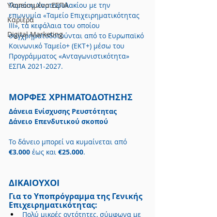
Υλοποιημένα ΕΣΠΑ
Ταμείου Χαρτοφυλακίου με την 
επωνυμία «Ταμείο Επιχειρηματικότητας 
Καριέρα
ΙΙΙ», τα κεφάλαια του οποίου 
Digital Marketing
συγχρηματοδοτούνται από το Ευρωπαϊκό 
Κοινωνικό Ταμείο+ (ΕΚΤ+) μέσω του 
Προγράμματος «Ανταγωνιστικότητα» 
ΕΣΠΑ 2021-2027.
ΜΟΡΦΕΣ ΧΡΗΜΑΤΟΔΟΤΗΣΗΣ
Δάνεια Ενίσχυσης Ρευστότητας 
Δάνειο Επενδυτικού σκοπού
Το δάνειο μπορεί να κυμαίνεται από 
€3.000
 έως και 
€25.000
.
ΔΙΚΑΙΟΥΧΟΙ
Για το Υποπρόγραμμα της Γενικής 
Επιχειρηματικότητας:
Πολύ μικρές οντότητες, σύμφωνα με 