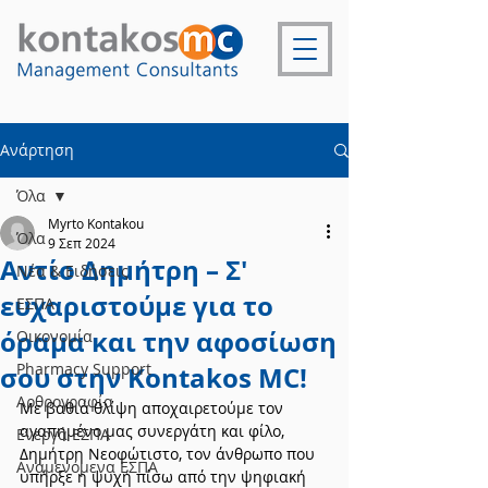
Ανάρτηση
Όλα
Myrto Kontakou
Όλα
9 Σεπ 2024
Αντίο Δημήτρη – Σ'
Νέα & Ειδήσεις
ευχαριστούμε για το
ΕΣΠΑ
όραμα και την αφοσίωση
Οικονομία
Pharmacy Support
σου στην Kontakos MC!
Αρθρογραφία
Με βαθιά θλίψη αποχαιρετούμε τον 
αγαπημένο μας συνεργάτη και φίλο, 
Ενεργά ΕΣΠΑ
Δημήτρη Νεοφώτιστο, τον άνθρωπο που 
Αναμενόμενα ΕΣΠΑ
υπήρξε η ψυχή πίσω από την ψηφιακή 