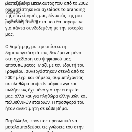
Υλοποιημένα ΕΣΠΑ
μας εξέλιξη. Ήταν αυτός που από το 2002 
οραματίστηκε και σχεδίασε το branding 
Καριέρα
της επιχείρησής μας, δίνοντάς της μια 
Digital Marketing
μοναδική ταυτότητα που θα παραμείνει 
για πάντα συνδεδεμένη με την ιστορία 
μας.
Ο Δημήτρης, με την απίστευτη 
δημιουργικότητά του, δεν έμεινε μόνο 
στη σχεδίαση του ψηφιακού μας 
αποτυπώματος. Μαζί με τον ιδρυτή του 
Γραφείου, συνεργάστηκαν στενά από το 
2002 μέχρι και σήμερα, συμμετέχοντας 
σε πληθώρα projects μάρκετινγκ και 
πωλήσεων, όχι μόνο για την εταιρεία 
μας, αλλά και για πληθώρα ελληνικών και 
πολυεθνικών εταιριών. Η προσφορά του 
ήταν ανεκτίμητη σε κάθε βήμα.
Παράλληλα, φρόντισε προσωπικά να 
μεταλαμπαδεύσει τις γνώσεις του στην 