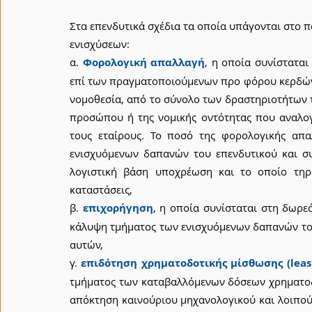
Στα επενδυτικά σχέδια τα οποία υπάγονται στο 
ενισχύσεων:
α. 
Φορολογική απαλλαγή
, η οποία συνίστατα
επί των πραγματοποιούμενων προ φόρου κερδών,
νομοθεσία, από το σύνολο των δραστηριοτήτων τ
προσώπου ή της νομικής οντότητας που αναλογ
τους εταίρους. Το ποσό της φορολογικής απα
ενισχυόμενων δαπανών του επενδυτικού και συ
λογιστική βάση υποχρέωση και το οποίο τηρεί
καταστάσεις,
β. 
επιχορήγηση
, η οποία συνίσταται στη δωρε
κάλυψη τμήματος των ενισχυόμενων δαπανών του
αυτών,
γ. 
επιδότηση χρηματοδοτικής μίσθωσης (leas
τμήματος των καταβαλλόμενων δόσεων χρηματοδοτ
απόκτηση καινούριου μηχανολογικού και λοιπού 