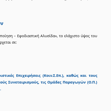
ων
οίηση – Εφοδιαστική Αλυσίδα», το ελάχιστο ύψος του 
ρχεται σε:
στικές Επιχειρήσεις (Κοιν.Σ.Επ.), καθώς και τους 
κούς Συνεταιρισμούς, τις Ομάδες Παραγωγών (Ο.Π.) 
.