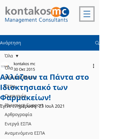
Ανάρτηση
Όλα
kontakos mc
Όλα
30 Οκτ 2015
Αλλάζουν τα Πάντα στο
Νέα & Ειδήσεις
Ιδιοκτησιακό των
ΕΣΠΑ
Φαρμακείων!
Οικονομία
Pharmacy Support
Έγινε ενημέρωση:
23 Ιουλ 2021
Αρθρογραφία
Ενεργά ΕΣΠΑ
Αναμενόμενα ΕΣΠΑ