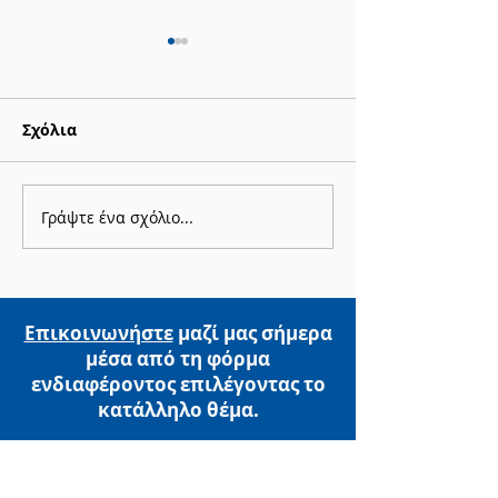
Σχόλια
Γράψτε ένα σχόλιο...
ΝΕΟ: «Ελλείψεις: Πώς
Online Works
να διαχειριστούμε
"Next Gen Pha
καλύτερα τα
Ανακαλύψτε τ
αποθέματα», γράφει ο
μέλλον του
Γ. Κοντάκος
φαρμακείου σ
Επικοινωνήστε
μαζί μας σήμερα
μέσα από τη φόρμα
ενδιαφέροντος επιλέγοντας
το
κατάλληλο θέμα.